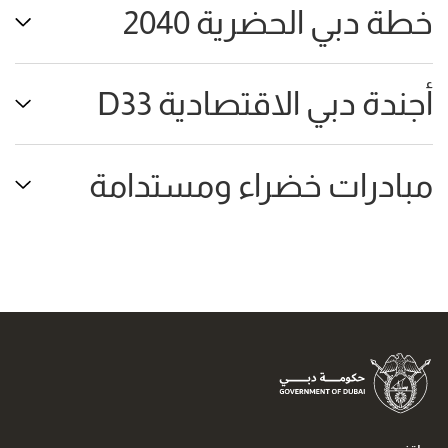
خطة دبي الحضرية 2040
خط
دب
أجندة دبي الاقتصادية D33
الح
أجن
40
دب
مبادرات خضراء ومستدامة
-
الا
مبا
wn
33
خض
con
-
وم
wn
-
con
wn
con