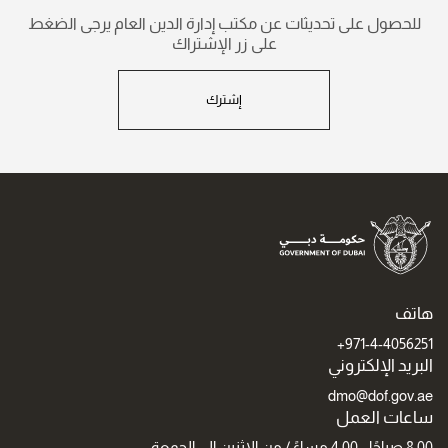
للحصول على تحديثات عن مكتب إدارة الدين العام يرجى الضغط
على زر الإشتراك
إشترك
هاتف
971-4-4056251+
البريد الإلكتروني
dmo@dof.gov.ae
ساعات العمل
8:00 صباحًا - 4:00 مساءً / من الاثنين إلى الجمعة