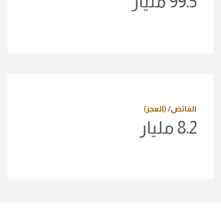
99.5
مليار
الفائض/ (العجز)
8.2
مليار